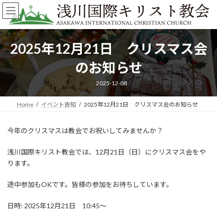
コ
ナ
ン
ビ
テ
ゲ
ン
ー
ツ
シ
2025年12月21日 クリスマス会
へ
ョ
ス
ン
のお知らせ
キ
に
ッ
移
2025-12-08
プ
動
Home
イベント告知
2025年12月21日 クリスマス会のお知らせ
今年のクリスマスは教会でお祝いしてみませんか？
浅川国際キリスト教会では、12月21日（日）にクリスマス会をや
ります。
途中参加もOKです。皆様の参加をお待ちしています。
日時: 2025年12月21日 10:45〜