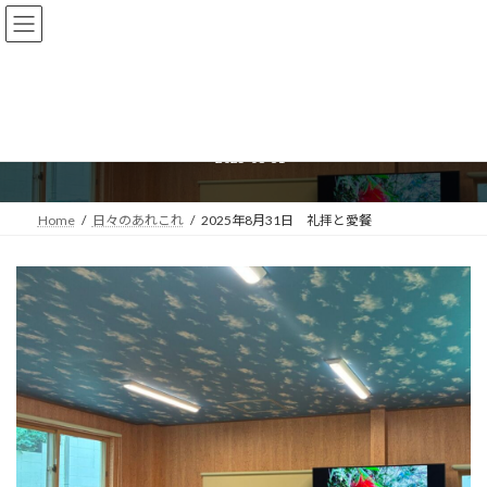
コ
ナ
ン
ビ
テ
ゲ
ン
ー
ツ
シ
2025年8月31日 礼拝と愛餐
へ
ョ
ス
ン
2025-08-31
キ
に
ッ
移
プ
動
Home
日々のあれこれ
2025年8月31日 礼拝と愛餐